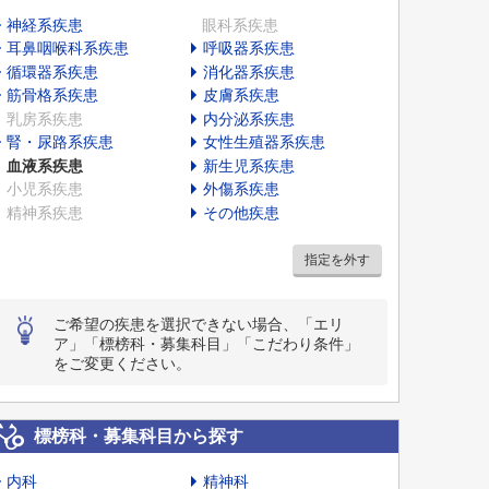
神経系疾患
眼科系疾患
耳鼻咽喉科系疾患
呼吸器系疾患
循環器系疾患
消化器系疾患
筋骨格系疾患
皮膚系疾患
乳房系疾患
内分泌系疾患
腎・尿路系疾患
女性生殖器系疾患
血液系疾患
新生児系疾患
小児系疾患
外傷系疾患
精神系疾患
その他疾患
指定を外す
ご希望の疾患を選択できない場合、「エリ
ア」「標榜科・募集科目」「こだわり条件」
をご変更ください。
標榜科・募集科目から探す
内科
精神科