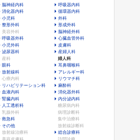
脳神経内科
呼吸器内科
消化器内科
循環器内科
小児科
外科
整形外科
形成外科
美容外科
脳神経外科
呼吸器外科
心臓血管外科
小児外科
皮膚科
泌尿器科
産婦人科
産科
婦人科
眼科
耳鼻咽喉科
放射線科
アレルギー科
心療内科
リウマチ科
リハビリテーション科
麻酔科
血液内科
消化器外科
腎臓内科
内分泌内科
人工透析科
糖尿病内科
乳腺外科
病理診断科
救急科
集中治療科
その他
放射線診断科
放射線治療科
総合診療科
美容皮膚科
訪問診療