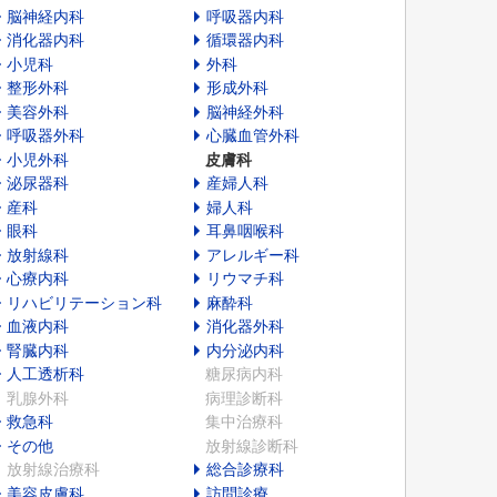
脳神経内科
呼吸器内科
消化器内科
循環器内科
小児科
外科
整形外科
形成外科
美容外科
脳神経外科
呼吸器外科
心臓血管外科
小児外科
皮膚科
泌尿器科
産婦人科
産科
婦人科
眼科
耳鼻咽喉科
放射線科
アレルギー科
心療内科
リウマチ科
リハビリテーション科
麻酔科
血液内科
消化器外科
腎臓内科
内分泌内科
人工透析科
糖尿病内科
乳腺外科
病理診断科
救急科
集中治療科
その他
放射線診断科
放射線治療科
総合診療科
美容皮膚科
訪問診療