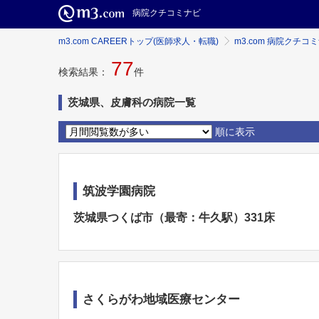
病院クチコミナビ
m3.com CAREERトップ(医師求人・転職)
m3.com 病院クチコ
77
検索結果：
件
茨城県、皮膚科の病院一覧
順に表示
筑波学園病院
茨城県つくば市（最寄：牛久駅）331床
さくらがわ地域医療センター