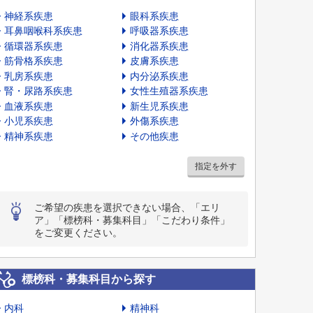
神経系疾患
眼科系疾患
耳鼻咽喉科系疾患
呼吸器系疾患
循環器系疾患
消化器系疾患
筋骨格系疾患
皮膚系疾患
乳房系疾患
内分泌系疾患
腎・尿路系疾患
女性生殖器系疾患
血液系疾患
新生児系疾患
小児系疾患
外傷系疾患
精神系疾患
その他疾患
指定を外す
ご希望の疾患を選択できない場合、「エリ
ア」「標榜科・募集科目」「こだわり条件」
をご変更ください。
標榜科・募集科目から探す
内科
精神科