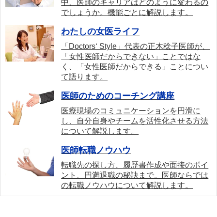
中、医師のキャリアはどのように変わるの
でしょうか。機能ごとに解説します。
わたしの女医ライフ
「Doctors‘ Style」代表の正木稔子医師が、
「女性医師だからできない」ことではな
く、「女性医師だからできる」ことについ
て語ります。
医師のためのコーチング講座
医療現場のコミュニケーションを円滑に
し、自分自身やチームを活性化させる方法
について解説します。
医師転職ノウハウ
転職先の探し方、履歴書作成や面接のポイ
ント、円満退職の秘訣まで。医師ならでは
の転職ノウハウについて解説します。