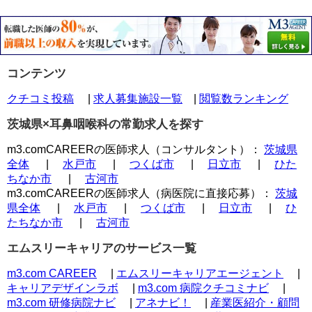
コンテンツ
クチコミ投稿
|
求人募集施設一覧
|
閲覧数ランキング
茨城県×耳鼻咽喉科の常勤求人を探す
m3.comCAREERの医師求人（コンサルタント）：
茨城県
全体
|
水戸市
|
つくば市
|
日立市
|
ひた
ちなか市
|
古河市
m3.comCAREERの医師求人（病医院に直接応募）：
茨城
県全体
|
水戸市
|
つくば市
|
日立市
|
ひ
たちなか市
|
古河市
エムスリーキャリアのサービス一覧
m3.com CAREER
|
エムスリーキャリアエージェント
|
キャリアデザインラボ
|
m3.com 病院クチコミナビ
|
m3.com 研修病院ナビ
|
アネナビ！
|
産業医紹介・顧問