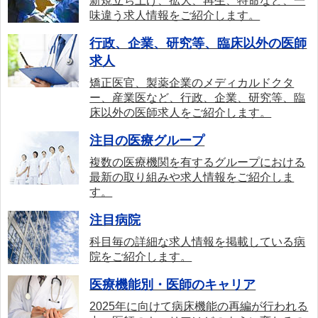
新規立ち上げ、拡大、再生、特命など、一
味違う求人情報をご紹介します。
行政、企業、研究等、臨床以外の医師
求人
矯正医官、製薬企業のメディカルドクタ
ー、産業医など、行政、企業、研究等、臨
床以外の医師求人をご紹介します。
注目の医療グループ
複数の医療機関を有するグループにおける
最新の取り組みや求人情報をご紹介しま
す。
注目病院
科目毎の詳細な求人情報を掲載している病
院をご紹介します。
医療機能別・医師のキャリア
2025年に向けて病床機能の再編が行われる