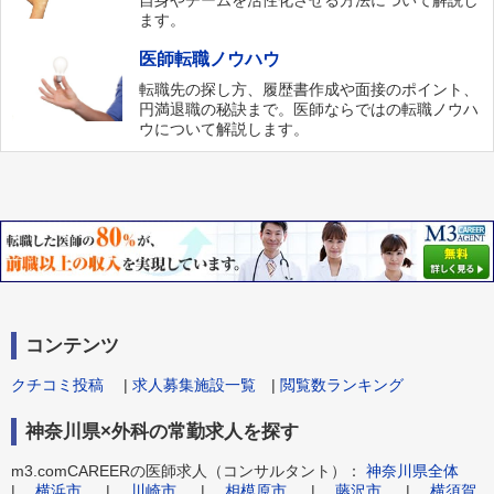
自身やチームを活性化させる方法について解説し
ます。
医師転職ノウハウ
転職先の探し方、履歴書作成や面接のポイント、
円満退職の秘訣まで。医師ならではの転職ノウハ
ウについて解説します。
コンテンツ
クチコミ投稿
|
求人募集施設一覧
|
閲覧数ランキング
神奈川県×外科の常勤求人を探す
m3.comCAREERの医師求人（コンサルタント）：
神奈川県全体
|
横浜市
|
川崎市
|
相模原市
|
藤沢市
|
横須賀