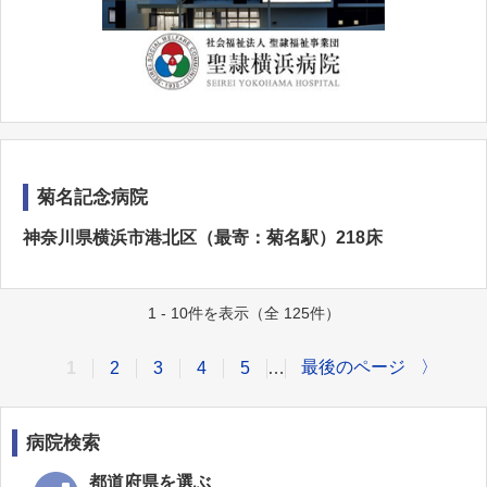
菊名記念病院
神奈川県横浜市港北区（最寄：菊名駅）218床
1 - 10件を表示（全 125件）
最後のページ
〉
1
2
3
4
5
…
病院検索
都道府県を選ぶ