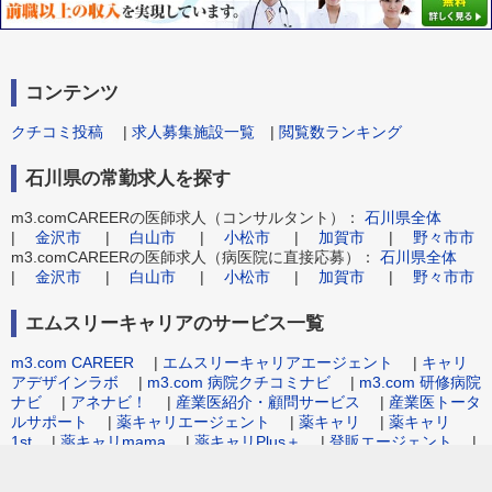
コンテンツ
クチコミ投稿
|
求人募集施設一覧
|
閲覧数ランキング
石川県の常勤求人を探す
m3.comCAREERの医師求人（コンサルタント）：
石川県全体
|
金沢市
|
白山市
|
小松市
|
加賀市
|
野々市市
m3.comCAREERの医師求人（病医院に直接応募）：
石川県全体
|
金沢市
|
白山市
|
小松市
|
加賀市
|
野々市市
エムスリーキャリアのサービス一覧
m3.com CAREER
|
エムスリーキャリアエージェント
|
キャリ
アデザインラボ
|
m3.com 病院クチコミナビ
|
m3.com 研修病院
ナビ
|
アネナビ！
|
産業医紹介・顧問サービス
|
産業医トータ
ルサポート
|
薬キャリエージェント
|
薬キャリ
|
薬キャリ
1st
|
薬キャリmama
|
薬キャリPlus＋
|
登販エージェント
|
病院事務職求人.com