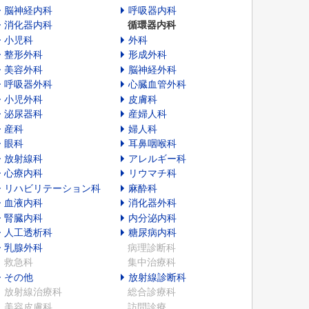
脳神経内科
呼吸器内科
消化器内科
循環器内科
小児科
外科
整形外科
形成外科
美容外科
脳神経外科
呼吸器外科
心臓血管外科
小児外科
皮膚科
泌尿器科
産婦人科
産科
婦人科
眼科
耳鼻咽喉科
放射線科
アレルギー科
心療内科
リウマチ科
リハビリテーション科
麻酔科
血液内科
消化器外科
腎臓内科
内分泌内科
人工透析科
糖尿病内科
乳腺外科
病理診断科
救急科
集中治療科
その他
放射線診断科
放射線治療科
総合診療科
美容皮膚科
訪問診療