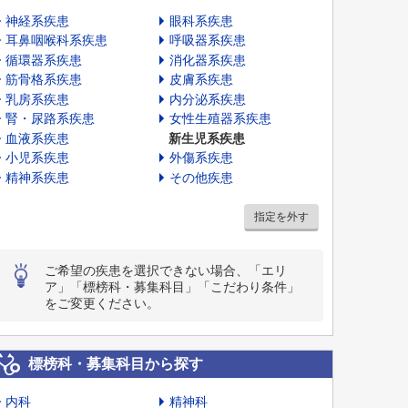
神経系疾患
眼科系疾患
耳鼻咽喉科系疾患
呼吸器系疾患
循環器系疾患
消化器系疾患
筋骨格系疾患
皮膚系疾患
乳房系疾患
内分泌系疾患
腎・尿路系疾患
女性生殖器系疾患
血液系疾患
新生児系疾患
小児系疾患
外傷系疾患
精神系疾患
その他疾患
指定を外す
ご希望の疾患を選択できない場合、「エリ
ア」「標榜科・募集科目」「こだわり条件」
をご変更ください。
標榜科・募集科目から探す
内科
精神科