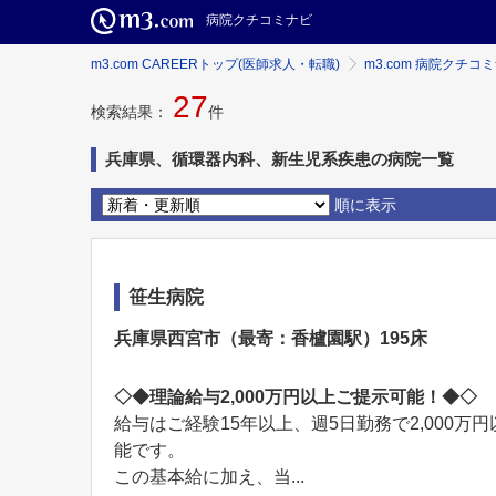
病院クチコミナビ
m3.com CAREERトップ(医師求人・転職)
m3.com 病院クチコ
27
検索結果：
件
兵庫県、循環器内科、新生児系疾患の病院一覧
順に表示
笹生病院
兵庫県西宮市（最寄：香櫨園駅）195床
◇◆理論給与2,000万円以上ご提示可能！◆◇
給与はご経験15年以上、週5日勤務で2,000
能です。
この基本給に加え、当...