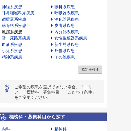
神経系疾患
眼科系疾患
耳鼻咽喉科系疾患
呼吸器系疾患
循環器系疾患
消化器系疾患
筋骨格系疾患
皮膚系疾患
乳房系疾患
内分泌系疾患
腎・尿路系疾患
女性生殖器系疾患
血液系疾患
新生児系疾患
小児系疾患
外傷系疾患
精神系疾患
その他疾患
指定を外す
ご希望の疾患を選択できない場合、「エリ
ア」「標榜科・募集科目」「こだわり条件」
をご変更ください。
標榜科・募集科目から探す
内科
精神科