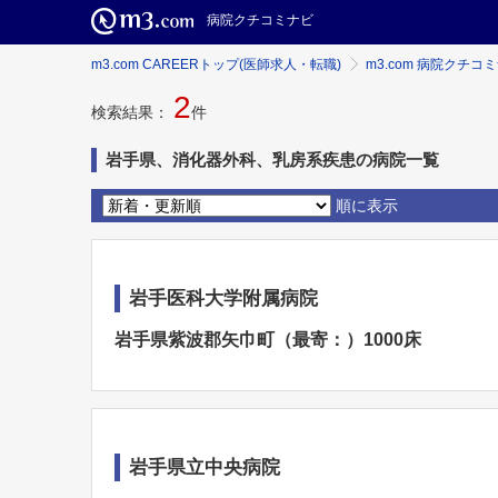
病院クチコミナビ
m3.com CAREERトップ(医師求人・転職)
m3.com 病院クチコ
2
検索結果：
件
岩手県、消化器外科、乳房系疾患の病院一覧
順に表示
岩手医科大学附属病院
岩手県紫波郡矢巾町（最寄：）1000床
岩手県立中央病院