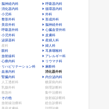
脳神経内科
呼吸器内科
消化器内科
循環器内科
小児科
外科
整形外科
形成外科
美容外科
脳神経外科
呼吸器外科
心臓血管外科
小児外科
皮膚科
泌尿器科
産婦人科
産科
婦人科
眼科
耳鼻咽喉科
放射線科
アレルギー科
心療内科
リウマチ科
リハビリテーション科
麻酔科
血液内科
消化器外科
腎臓内科
内分泌内科
人工透析科
糖尿病内科
乳腺外科
病理診断科
救急科
集中治療科
その他
放射線診断科
放射線治療科
総合診療科
美容皮膚科
訪問診療