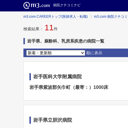
病院クチコミナビ
m3.com CAREERトップ(医師求人・転職)
m3.com 病院クチコ
11
検索結果：
件
岩手県、麻酔科、乳房系疾患の病院一覧
順に表示
岩手医科大学附属病院
岩手県紫波郡矢巾町（最寄：）1000床
岩手県立胆沢病院