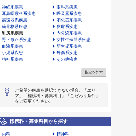
神経系疾患
眼科系疾患
耳鼻咽喉科系疾患
呼吸器系疾患
循環器系疾患
消化器系疾患
筋骨格系疾患
皮膚系疾患
乳房系疾患
内分泌系疾患
腎・尿路系疾患
女性生殖器系疾患
血液系疾患
新生児系疾患
小児系疾患
外傷系疾患
精神系疾患
その他疾患
指定を外す
ご希望の疾患を選択できない場合、「エリ
ア」「標榜科・募集科目」「こだわり条件」
をご変更ください。
標榜科・募集科目から探す
内科
精神科