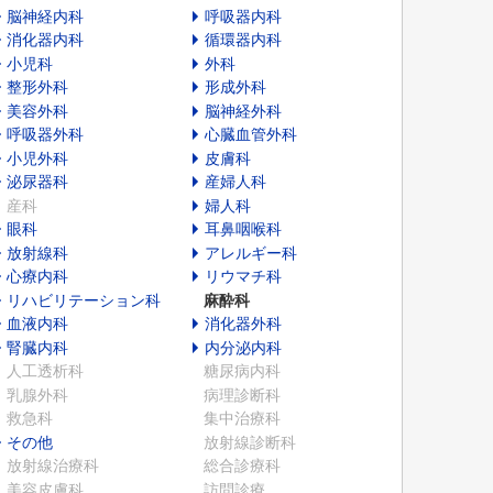
脳神経内科
呼吸器内科
消化器内科
循環器内科
小児科
外科
整形外科
形成外科
美容外科
脳神経外科
呼吸器外科
心臓血管外科
小児外科
皮膚科
泌尿器科
産婦人科
産科
婦人科
眼科
耳鼻咽喉科
放射線科
アレルギー科
心療内科
リウマチ科
リハビリテーション科
麻酔科
血液内科
消化器外科
腎臓内科
内分泌内科
人工透析科
糖尿病内科
乳腺外科
病理診断科
救急科
集中治療科
その他
放射線診断科
放射線治療科
総合診療科
美容皮膚科
訪問診療