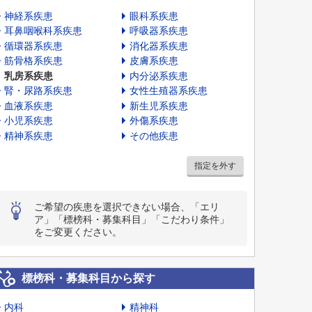
神経系疾患
眼科系疾患
耳鼻咽喉科系疾患
呼吸器系疾患
循環器系疾患
消化器系疾患
筋骨格系疾患
皮膚系疾患
乳房系疾患
内分泌系疾患
腎・尿路系疾患
女性生殖器系疾患
血液系疾患
新生児系疾患
小児系疾患
外傷系疾患
精神系疾患
その他疾患
指定を外す
ご希望の疾患を選択できない場合、「エリ
ア」「標榜科・募集科目」「こだわり条件」
をご変更ください。
標榜科・募集科目から探す
内科
精神科