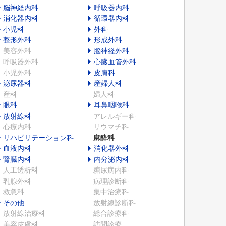
脳神経内科
呼吸器内科
消化器内科
循環器内科
小児科
外科
整形外科
形成外科
美容外科
脳神経外科
呼吸器外科
心臓血管外科
小児外科
皮膚科
泌尿器科
産婦人科
産科
婦人科
眼科
耳鼻咽喉科
放射線科
アレルギー科
心療内科
リウマチ科
リハビリテーション科
麻酔科
血液内科
消化器外科
腎臓内科
内分泌内科
人工透析科
糖尿病内科
乳腺外科
病理診断科
救急科
集中治療科
その他
放射線診断科
放射線治療科
総合診療科
美容皮膚科
訪問診療