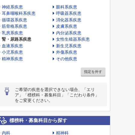
神経系疾患
眼科系疾患
耳鼻咽喉科系疾患
呼吸器系疾患
循環器系疾患
消化器系疾患
筋骨格系疾患
皮膚系疾患
乳房系疾患
内分泌系疾患
腎・尿路系疾患
女性生殖器系疾患
血液系疾患
新生児系疾患
小児系疾患
外傷系疾患
精神系疾患
その他疾患
指定を外す
ご希望の疾患を選択できない場合、「エリ
ア」「標榜科・募集科目」「こだわり条件」
をご変更ください。
標榜科・募集科目から探す
内科
精神科