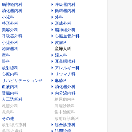
脳神経内科
呼吸器内科
消化器内科
循環器内科
小児科
外科
整形外科
形成外科
美容外科
脳神経外科
呼吸器外科
心臓血管外科
小児外科
皮膚科
泌尿器科
産婦人科
産科
婦人科
眼科
耳鼻咽喉科
放射線科
アレルギー科
心療内科
リウマチ科
リハビリテーション科
麻酔科
血液内科
消化器外科
腎臓内科
内分泌内科
人工透析科
糖尿病内科
乳腺外科
病理診断科
救急科
集中治療科
その他
放射線診断科
放射線治療科
総合診療科
美容皮膚科
訪問診療