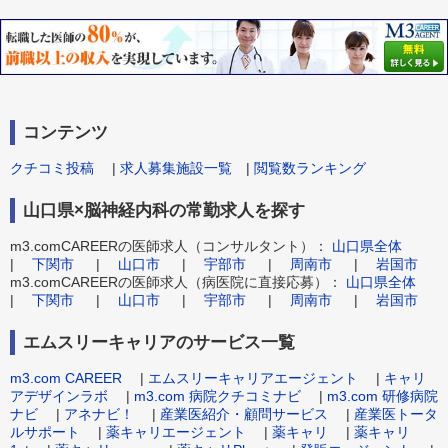
コンテンツ
クチコミ投稿
|
求人募集施設一覧
|
閲覧数ランキング
山口県×脳神経内科の常勤求人を探す
m3.comCAREERの医師求人（コンサルタント）：
山口県全体
|
下関市
|
山口市
|
宇部市
|
周南市
|
岩国市
m3.comCAREERの医師求人（病医院に直接応募）：
山口県全体
|
下関市
|
山口市
|
宇部市
|
周南市
|
岩国市
エムスリーキャリアのサービス一覧
m3.com CAREER
|
エムスリーキャリアエージェント
|
キャリ
アデザインラボ
|
m3.com 病院クチコミナビ
|
m3.com 研修病院
ナビ
|
アネナビ！
|
産業医紹介・顧問サービス
|
産業医トータ
ルサポート
|
薬キャリエージェント
|
薬キャリ
|
薬キャリ