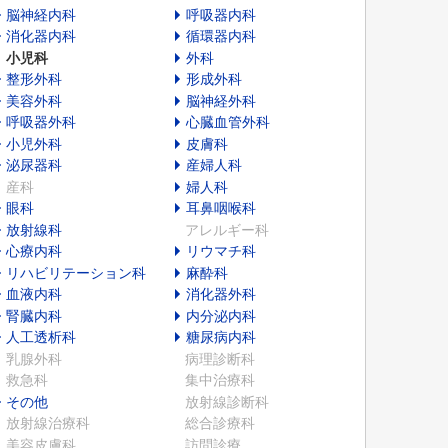
脳神経内科
呼吸器内科
消化器内科
循環器内科
小児科
外科
整形外科
形成外科
美容外科
脳神経外科
呼吸器外科
心臓血管外科
小児外科
皮膚科
泌尿器科
産婦人科
産科
婦人科
眼科
耳鼻咽喉科
放射線科
アレルギー科
心療内科
リウマチ科
リハビリテーション科
麻酔科
血液内科
消化器外科
腎臓内科
内分泌内科
人工透析科
糖尿病内科
乳腺外科
病理診断科
救急科
集中治療科
その他
放射線診断科
放射線治療科
総合診療科
美容皮膚科
訪問診療