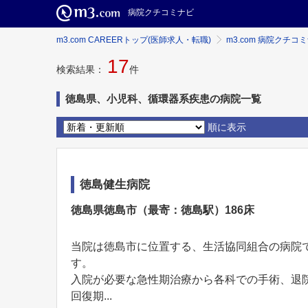
病院クチコミナビ
m3.com CAREERトップ(医師求人・転職)
m3.com 病院クチコ
17
検索結果：
件
徳島県、小児科、循環器系疾患の病院一覧
順に表示
徳島健生病院
徳島県徳島市（最寄：徳島駅）186床
当院は徳島市に位置する、⽣活協同組合の病院
す。
入院が必要な急性期治療から各科での手術、退
回復期...