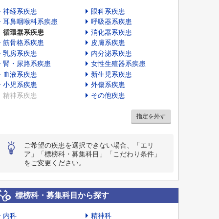
神経系疾患
眼科系疾患
耳鼻咽喉科系疾患
呼吸器系疾患
循環器系疾患
消化器系疾患
筋骨格系疾患
皮膚系疾患
乳房系疾患
内分泌系疾患
腎・尿路系疾患
女性生殖器系疾患
血液系疾患
新生児系疾患
小児系疾患
外傷系疾患
精神系疾患
その他疾患
指定を外す
ご希望の疾患を選択できない場合、「エリ
ア」「標榜科・募集科目」「こだわり条件」
をご変更ください。
標榜科・募集科目から探す
内科
精神科