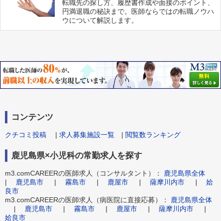
転職先の探し方、履歴書作成や面接のポイント、
円満退職の秘訣まで。医師ならではの転職ノウハ
ウについて解説します。
コンテンツ
クチコミ投稿
|
求人募集施設一覧
|
閲覧数ランキング
鹿児島県×小児科の常勤求人を探す
m3.comCAREERの医師求人（コンサルタント）：
鹿児島県全体
|
鹿児島市
|
霧島市
|
鹿屋市
|
薩摩川内市
|
姶
良市
m3.comCAREERの医師求人（病医院に直接応募）：
鹿児島県全体
|
鹿児島市
|
霧島市
|
鹿屋市
|
薩摩川内市
|
姶良市