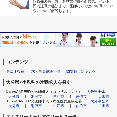
転職先の探し方、履歴書作成や面接のポイント、
円満退職の秘訣まで。医師ならではの転職ノウハ
ウについて解説します。
コンテンツ
クチコミ投稿
|
求人募集施設一覧
|
閲覧数ランキング
大分県×小児科の常勤求人を探す
m3.comCAREERの医師求人（コンサルタント）：
大分県全体
|
大分市
|
別府市
|
中津市
|
佐伯市
|
日田市
m3.comCAREERの医師求人（病医院に直接応募）：
大分県全体
|
大分市
|
別府市
|
中津市
|
佐伯市
|
日田市
エムスリーキャリアのサービス一覧