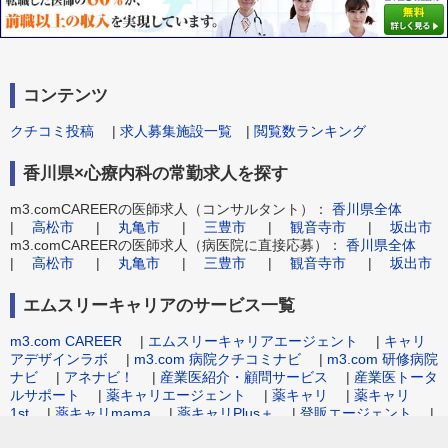
コンテンツ
クチコミ投稿
|
求人募集施設一覧
|
閲覧数ランキング
香川県×心療内科の常勤求人を探す
m3.comCAREERの医師求人（コンサルタント）：
香川県全体
|
高松市
|
丸亀市
|
三豊市
|
観音寺市
|
坂出市
m3.comCAREERの医師求人（病医院に直接応募）：
香川県全体
|
高松市
|
丸亀市
|
三豊市
|
観音寺市
|
坂出市
エムスリーキャリアのサービス一覧
m3.com CAREER
|
エムスリーキャリアエージェント
|
キャリ
アデザインラボ
|
m3.com 病院クチコミナビ
|
m3.com 研修病院
ナビ
|
アネナビ！
|
産業医紹介・顧問サービス
|
産業医トータ
ルサポート
|
薬キャリエージェント
|
薬キャリ
|
薬キャリ
1st
|
薬キャリmama
|
薬キャリPlus＋
|
登販エージェント
|
病院事務職求人.com