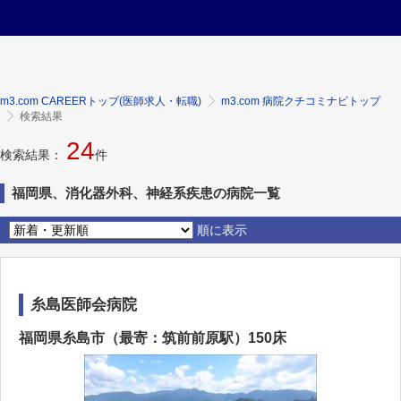
m3.com CAREERトップ(医師求人・転職)
m3.com 病院クチコミナビトップ
検索結果
24
検索結果：
件
福岡県、消化器外科、神経系疾患の病院一覧
順に表示
糸島医師会病院
福岡県糸島市（最寄：筑前前原駅）150床