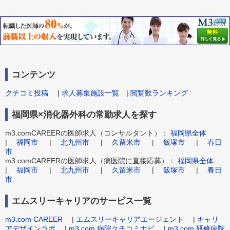
コンテンツ
クチコミ投稿
|
求人募集施設一覧
|
閲覧数ランキング
福岡県×消化器外科の常勤求人を探す
m3.comCAREERの医師求人（コンサルタント）：
福岡県全体
|
福岡市
|
北九州市
|
久留米市
|
飯塚市
|
春日
市
m3.comCAREERの医師求人（病医院に直接応募）：
福岡県全体
|
福岡市
|
北九州市
|
久留米市
|
飯塚市
|
春日
市
エムスリーキャリアのサービス一覧
m3.com CAREER
|
エムスリーキャリアエージェント
|
キャリ
アデザインラボ
|
m3.com 病院クチコミナビ
|
m3.com 研修病院