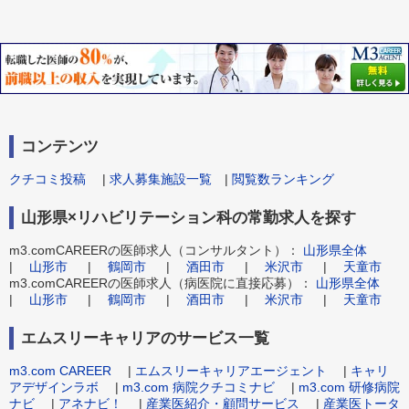
コンテンツ
クチコミ投稿
|
求人募集施設一覧
|
閲覧数ランキング
山形県×リハビリテーション科の常勤求人を探す
m3.comCAREERの医師求人（コンサルタント）：
山形県全体
|
山形市
|
鶴岡市
|
酒田市
|
米沢市
|
天童市
m3.comCAREERの医師求人（病医院に直接応募）：
山形県全体
|
山形市
|
鶴岡市
|
酒田市
|
米沢市
|
天童市
エムスリーキャリアのサービス一覧
m3.com CAREER
|
エムスリーキャリアエージェント
|
キャリ
アデザインラボ
|
m3.com 病院クチコミナビ
|
m3.com 研修病院
ナビ
|
アネナビ！
|
産業医紹介・顧問サービス
|
産業医トータ