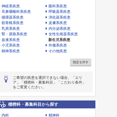
神経系疾患
眼科系疾患
耳鼻咽喉科系疾患
呼吸器系疾患
循環器系疾患
消化器系疾患
筋骨格系疾患
皮膚系疾患
乳房系疾患
内分泌系疾患
腎・尿路系疾患
女性生殖器系疾患
血液系疾患
新生児系疾患
小児系疾患
外傷系疾患
精神系疾患
その他疾患
指定を外す
ご希望の疾患を選択できない場合、「エリ
ア」「標榜科・募集科目」「こだわり条件」
をご変更ください。
標榜科・募集科目から探す
内科
精神科