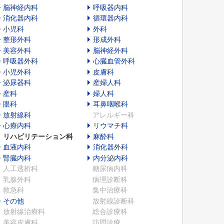
脳神経内科
呼吸器内科
消化器内科
循環器内科
小児科
外科
整形外科
形成外科
美容外科
脳神経外科
呼吸器外科
心臓血管外科
小児外科
皮膚科
泌尿器科
産婦人科
産科
婦人科
眼科
耳鼻咽喉科
放射線科
アレルギー科
心療内科
リウマチ科
リハビリテーション科
麻酔科
血液内科
消化器外科
腎臓内科
内分泌内科
人工透析科
糖尿病内科
乳腺外科
病理診断科
救急科
集中治療科
その他
放射線診断科
放射線治療科
総合診療科
美容皮膚科
訪問診療