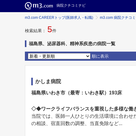
病院クチコミナビ
m3.com CAREERトップ(医師求人・転職)
m3.com 病院クチコ
5
検索結果：
件
福島県、泌尿器科、精神系疾患の病院一覧
順に表示
かしま病院
福島県いわき市（最寄：いわき駅）193床
◇◆ワークライフバランスを重視した多様な働
当院では、医師一人ひとりの生活環境に合わせ
の相談、宿直回数の調整、当直免除など...