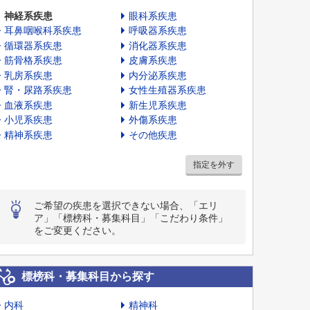
神経系疾患
眼科系疾患
耳鼻咽喉科系疾患
呼吸器系疾患
循環器系疾患
消化器系疾患
筋骨格系疾患
皮膚系疾患
乳房系疾患
内分泌系疾患
腎・尿路系疾患
女性生殖器系疾患
血液系疾患
新生児系疾患
小児系疾患
外傷系疾患
精神系疾患
その他疾患
指定を外す
ご希望の疾患を選択できない場合、「エリ
ア」「標榜科・募集科目」「こだわり条件」
をご変更ください。
標榜科・募集科目から探す
内科
精神科