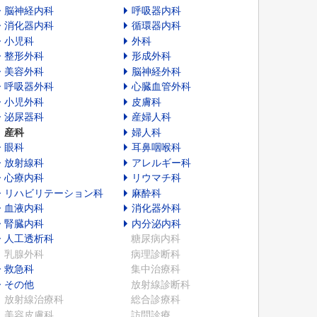
脳神経内科
呼吸器内科
消化器内科
循環器内科
小児科
外科
整形外科
形成外科
美容外科
脳神経外科
呼吸器外科
心臓血管外科
小児外科
皮膚科
泌尿器科
産婦人科
産科
婦人科
眼科
耳鼻咽喉科
放射線科
アレルギー科
心療内科
リウマチ科
リハビリテーション科
麻酔科
血液内科
消化器外科
腎臓内科
内分泌内科
人工透析科
糖尿病内科
乳腺外科
病理診断科
救急科
集中治療科
その他
放射線診断科
放射線治療科
総合診療科
美容皮膚科
訪問診療