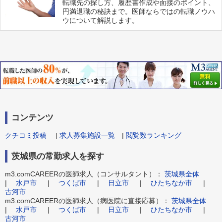
転職先の探し方、履歴書作成や面接のポイント、
円満退職の秘訣まで。医師ならではの転職ノウハ
ウについて解説します。
コンテンツ
クチコミ投稿
|
求人募集施設一覧
|
閲覧数ランキング
茨城県の常勤求人を探す
m3.comCAREERの医師求人（コンサルタント）：
茨城県全体
|
水戸市
|
つくば市
|
日立市
|
ひたちなか市
|
古河市
m3.comCAREERの医師求人（病医院に直接応募）：
茨城県全体
|
水戸市
|
つくば市
|
日立市
|
ひたちなか市
|
古河市