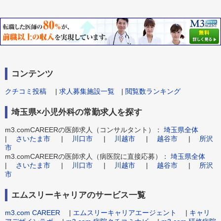
コンテンツ
クチコミ投稿
|
求人募集施設一覧
|
閲覧数ランキング
埼玉県×小児外科の常勤求人を探す
m3.comCAREERの医師求人（コンサルタント）：
埼玉県全体
|
さいたま市
|
川口市
|
川越市
|
越谷市
|
所沢
市
m3.comCAREERの医師求人（病医院に直接応募）：
埼玉県全体
|
さいたま市
|
川口市
|
川越市
|
越谷市
|
所沢
市
エムスリーキャリアのサービス一覧
m3.com CAREER
|
エムスリーキャリアエージェント
|
キャリ