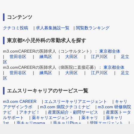
コンテンツ
クチコミ投稿
|
求人募集施設一覧
|
閲覧数ランキング
東京都×小児外科の常勤求人を探す
m3.comCAREERの医師求人（コンサルタント）：
東京都全体
|
世田谷区
|
練馬区
|
大田区
|
江戸川区
|
足立
区
m3.comCAREERの医師求人（病医院に直接応募）：
東京都全体
|
世田谷区
|
練馬区
|
大田区
|
江戸川区
|
足立
区
エムスリーキャリアのサービス一覧
m3.com CAREER
|
エムスリーキャリアエージェント
|
キャリ
アデザインラボ
|
m3.com 病院クチコミナビ
|
m3.com 研修病院
ナビ
|
アネナビ！
|
産業医紹介・顧問サービス
|
産業医トータ
ルサポート
|
薬キャリエージェント
|
薬キャリ
|
薬キャリ
1st
|
薬キャリmama
|
薬キャリPlus＋
|
登販エージェント
|
病院事務職求人.com