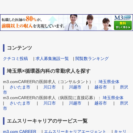
コンテンツ
クチコミ投稿
|
求人募集施設一覧
|
閲覧数ランキング
埼玉県×循環器内科の常勤求人を探す
m3.comCAREERの医師求人（コンサルタント）：
埼玉県全体
|
さいたま市
|
川口市
|
川越市
|
越谷市
|
所沢
市
m3.comCAREERの医師求人（病医院に直接応募）：
埼玉県全体
|
さいたま市
|
川口市
|
川越市
|
越谷市
|
所沢
市
エムスリーキャリアのサービス一覧
m3.com CAREER
|
エムスリーキャリアエージェント
|
キャリ