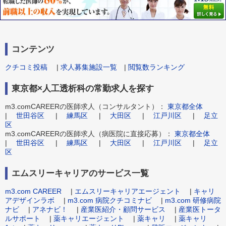
コンテンツ
クチコミ投稿
|
求人募集施設一覧
|
閲覧数ランキング
東京都×人工透析科の常勤求人を探す
m3.comCAREERの医師求人（コンサルタント）：
東京都全体
|
世田谷区
|
練馬区
|
大田区
|
江戸川区
|
足立
区
m3.comCAREERの医師求人（病医院に直接応募）：
東京都全体
|
世田谷区
|
練馬区
|
大田区
|
江戸川区
|
足立
区
エムスリーキャリアのサービス一覧
m3.com CAREER
|
エムスリーキャリアエージェント
|
キャリ
アデザインラボ
|
m3.com 病院クチコミナビ
|
m3.com 研修病院
ナビ
|
アネナビ！
|
産業医紹介・顧問サービス
|
産業医トータ
ルサポート
|
薬キャリエージェント
|
薬キャリ
|
薬キャリ