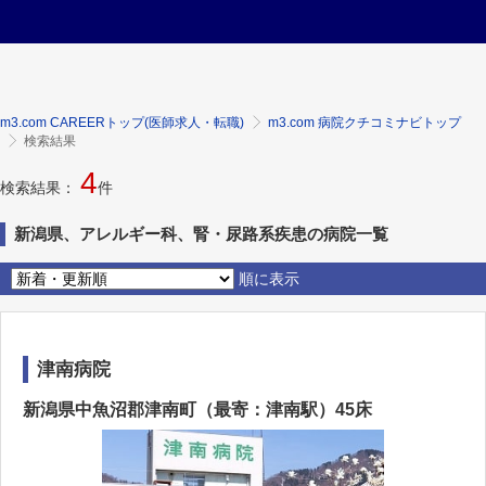
m3.com CAREERトップ(医師求人・転職)
m3.com 病院クチコミナビトップ
検索結果
4
検索結果：
件
新潟県、アレルギー科、腎・尿路系疾患の病院一覧
順に表示
津南病院
新潟県中魚沼郡津南町（最寄：津南駅）45床