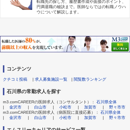
転職先の探し方、履歴書作成や面接のポイント、
円満退職の秘訣まで。医師ならではの転職ノウハ
ウについて解説します。
コンテンツ
クチコミ投稿
|
求人募集施設一覧
|
閲覧数ランキング
石川県の常勤求人を探す
m3.comCAREERの医師求人（コンサルタント）：
石川県全体
|
金沢市
|
白山市
|
小松市
|
加賀市
|
野々市市
m3.comCAREERの医師求人（病医院に直接応募）：
石川県全体
|
金沢市
|
白山市
|
小松市
|
加賀市
|
野々市市
エムスリーキャリアのサービス一覧