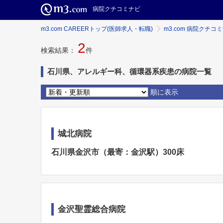
病院クチコミナビ
m3.com CAREERトップ(医師求人・転職)
m3.com 病院クチコ
2
検索結果：
件
石川県、アレルギー科、循環器系疾患の病院一覧
順に表示
城北病院
石川県金沢市（最寄：金沢駅）300床
金沢聖霊総合病院