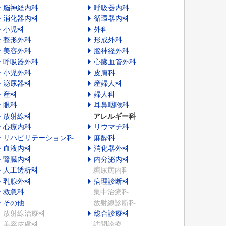
脳神経内科
呼吸器内科
消化器内科
循環器内科
小児科
外科
整形外科
形成外科
美容外科
脳神経外科
呼吸器外科
心臓血管外科
小児外科
皮膚科
泌尿器科
産婦人科
産科
婦人科
眼科
耳鼻咽喉科
放射線科
アレルギー科
心療内科
リウマチ科
リハビリテーション科
麻酔科
血液内科
消化器外科
腎臓内科
内分泌内科
人工透析科
糖尿病内科
乳腺外科
病理診断科
救急科
集中治療科
その他
放射線診断科
放射線治療科
総合診療科
美容皮膚科
訪問診療