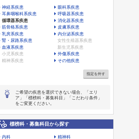
神経系疾患
眼科系疾患
耳鼻咽喉科系疾患
呼吸器系疾患
循環器系疾患
消化器系疾患
筋骨格系疾患
皮膚系疾患
乳房系疾患
内分泌系疾患
腎・尿路系疾患
女性生殖器系疾患
血液系疾患
新生児系疾患
小児系疾患
外傷系疾患
精神系疾患
その他疾患
指定を外す
ご希望の疾患を選択できない場合、「エリ
ア」「標榜科・募集科目」「こだわり条件」
をご変更ください。
標榜科・募集科目から探す
内科
精神科