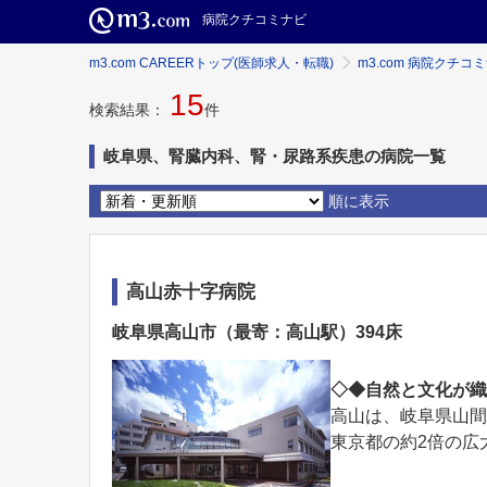
病院クチコミナビ
m3.com CAREERトップ(医師求人・転職)
m3.com 病院クチコ
15
検索結果：
件
岐阜県、腎臓内科、腎・尿路系疾患の病院一覧
順に表示
高山赤十字病院
岐阜県高山市（最寄：高山駅）394床
◇◆自然と文化が
高山は、岐阜県山
東京都の約2倍の広大