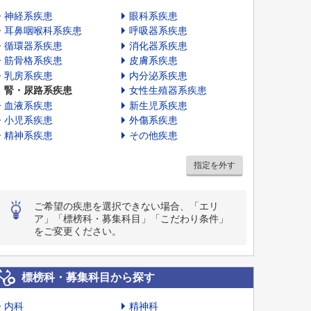
神経系疾患
眼科系疾患
耳鼻咽喉科系疾患
呼吸器系疾患
循環器系疾患
消化器系疾患
筋骨格系疾患
皮膚系疾患
乳房系疾患
内分泌系疾患
腎・尿路系疾患
女性生殖器系疾患
血液系疾患
新生児系疾患
小児系疾患
外傷系疾患
精神系疾患
その他疾患
指定を外す
ご希望の疾患を選択できない場合、「エリ
ア」「標榜科・募集科目」「こだわり条件」
をご変更ください。
標榜科・募集科目から探す
内科
精神科