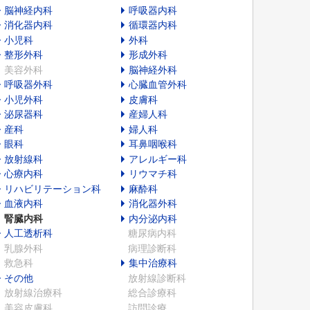
脳神経内科
呼吸器内科
消化器内科
循環器内科
小児科
外科
整形外科
形成外科
美容外科
脳神経外科
呼吸器外科
心臓血管外科
小児外科
皮膚科
泌尿器科
産婦人科
産科
婦人科
眼科
耳鼻咽喉科
放射線科
アレルギー科
心療内科
リウマチ科
リハビリテーション科
麻酔科
血液内科
消化器外科
腎臓内科
内分泌内科
人工透析科
糖尿病内科
乳腺外科
病理診断科
救急科
集中治療科
その他
放射線診断科
放射線治療科
総合診療科
美容皮膚科
訪問診療