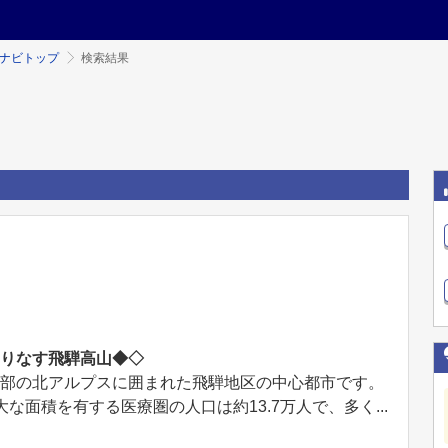
ミナビトップ
検索結果
織りなす飛騨高山◆◇
間部の北アルプスに囲まれた飛騨地区の中心都市です。
な面積を有する医療圏の人口は約13.7万人で、多く...