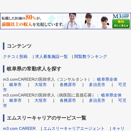
コンテンツ
クチコミ投稿
|
求人募集施設一覧
|
閲覧数ランキング
岐阜県の常勤求人を探す
m3.comCAREERの医師求人（コンサルタント）：
岐阜県全体
|
岐阜市
|
大垣市
|
各務原市
|
多治見市
|
可児
市
m3.comCAREERの医師求人（病医院に直接応募）：
岐阜県全体
|
岐阜市
|
大垣市
|
各務原市
|
多治見市
|
可児
市
エムスリーキャリアのサービス一覧
m3.com CAREER
|
エムスリーキャリアエージェント
|
キャリ