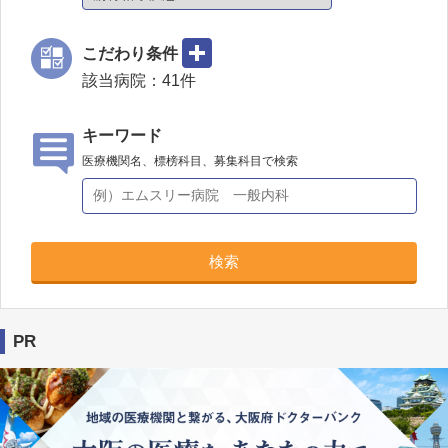
こだわり条件
該当病院：
41
件
キーワード
医療機関名、標榜科目、募集科目で検索
検索
PR