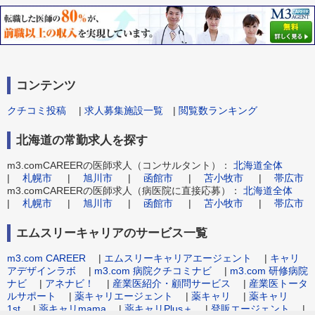
コンテンツ
クチコミ投稿
|
求人募集施設一覧
|
閲覧数ランキング
北海道の常勤求人を探す
m3.comCAREERの医師求人（コンサルタント）：
北海道全体
|
札幌市
|
旭川市
|
函館市
|
苫小牧市
|
帯広市
m3.comCAREERの医師求人（病医院に直接応募）：
北海道全体
|
札幌市
|
旭川市
|
函館市
|
苫小牧市
|
帯広市
エムスリーキャリアのサービス一覧
m3.com CAREER
|
エムスリーキャリアエージェント
|
キャリ
アデザインラボ
|
m3.com 病院クチコミナビ
|
m3.com 研修病院
ナビ
|
アネナビ！
|
産業医紹介・顧問サービス
|
産業医トータ
ルサポート
|
薬キャリエージェント
|
薬キャリ
|
薬キャリ
1st
|
薬キャリmama
|
薬キャリPlus＋
|
登販エージェント
|