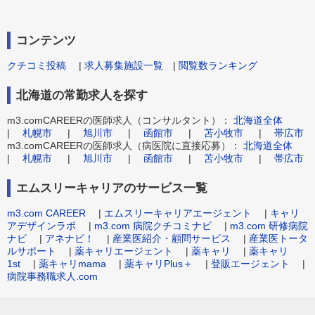
コンテンツ
クチコミ投稿
|
求人募集施設一覧
|
閲覧数ランキング
北海道の常勤求人を探す
m3.comCAREERの医師求人（コンサルタント）：
北海道全体
|
札幌市
|
旭川市
|
函館市
|
苫小牧市
|
帯広市
m3.comCAREERの医師求人（病医院に直接応募）：
北海道全体
|
札幌市
|
旭川市
|
函館市
|
苫小牧市
|
帯広市
エムスリーキャリアのサービス一覧
m3.com CAREER
|
エムスリーキャリアエージェント
|
キャリ
アデザインラボ
|
m3.com 病院クチコミナビ
|
m3.com 研修病院
ナビ
|
アネナビ！
|
産業医紹介・顧問サービス
|
産業医トータ
ルサポート
|
薬キャリエージェント
|
薬キャリ
|
薬キャリ
1st
|
薬キャリmama
|
薬キャリPlus＋
|
登販エージェント
|
病院事務職求人.com