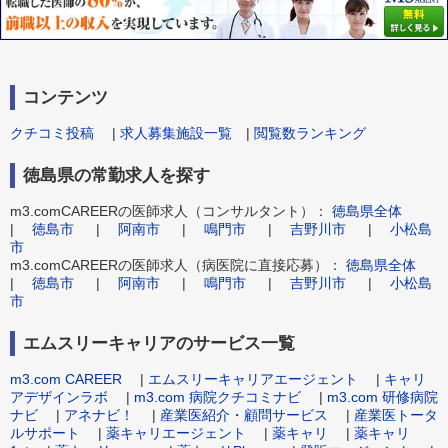
コンテンツ
クチコミ投稿
|
求人募集施設一覧
|
閲覧数ランキング
徳島県の常勤求人を探す
m3.comCAREERの医師求人（コンサルタント）：
徳島県全体
|
徳島市
|
阿南市
|
鳴門市
|
吉野川市
|
小松島
市
m3.comCAREERの医師求人（病医院に直接応募）：
徳島県全体
|
徳島市
|
阿南市
|
鳴門市
|
吉野川市
|
小松島
市
エムスリーキャリアのサービス一覧
m3.com CAREER
|
エムスリーキャリアエージェント
|
キャリ
アデザインラボ
|
m3.com 病院クチコミナビ
|
m3.com 研修病院
ナビ
|
アネナビ！
|
産業医紹介・顧問サービス
|
産業医トータ
ルサポート
|
薬キャリエージェント
|
薬キャリ
|
薬キャリ