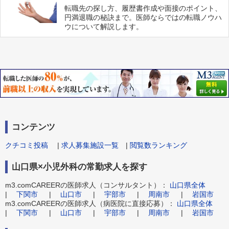
転職先の探し方、履歴書作成や面接のポイント、
円満退職の秘訣まで。医師ならではの転職ノウハ
ウについて解説します。
コンテンツ
クチコミ投稿
|
求人募集施設一覧
|
閲覧数ランキング
山口県×小児外科の常勤求人を探す
m3.comCAREERの医師求人（コンサルタント）：
山口県全体
|
下関市
|
山口市
|
宇部市
|
周南市
|
岩国市
m3.comCAREERの医師求人（病医院に直接応募）：
山口県全体
|
下関市
|
山口市
|
宇部市
|
周南市
|
岩国市