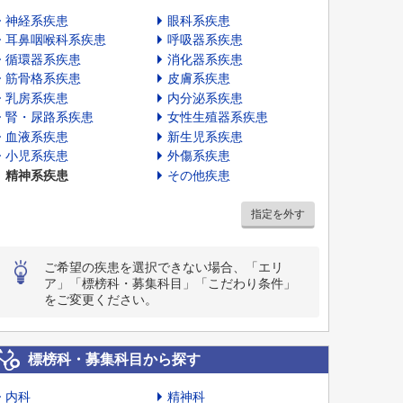
神経系疾患
眼科系疾患
耳鼻咽喉科系疾患
呼吸器系疾患
循環器系疾患
消化器系疾患
筋骨格系疾患
皮膚系疾患
乳房系疾患
内分泌系疾患
腎・尿路系疾患
女性生殖器系疾患
血液系疾患
新生児系疾患
小児系疾患
外傷系疾患
精神系疾患
その他疾患
指定を外す
ご希望の疾患を選択できない場合、「エリ
ア」「標榜科・募集科目」「こだわり条件」
をご変更ください。
標榜科・募集科目から探す
内科
精神科