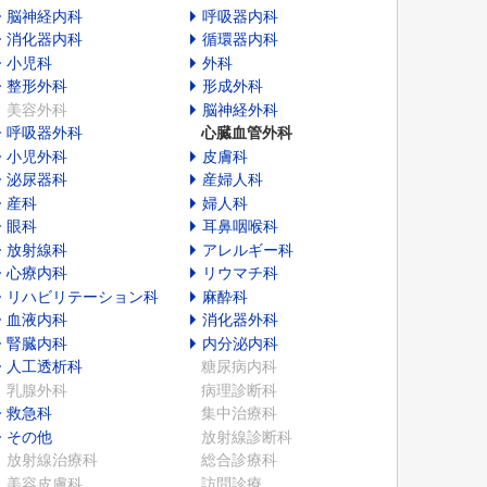
脳神経内科
呼吸器内科
消化器内科
循環器内科
小児科
外科
整形外科
形成外科
美容外科
脳神経外科
呼吸器外科
心臓血管外科
小児外科
皮膚科
泌尿器科
産婦人科
産科
婦人科
眼科
耳鼻咽喉科
放射線科
アレルギー科
心療内科
リウマチ科
リハビリテーション科
麻酔科
血液内科
消化器外科
腎臓内科
内分泌内科
人工透析科
糖尿病内科
乳腺外科
病理診断科
救急科
集中治療科
その他
放射線診断科
放射線治療科
総合診療科
美容皮膚科
訪問診療